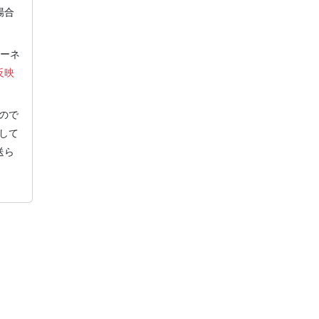
場合
ーネ
反映
ので
して
送ら
ご報告とお礼
マイページ