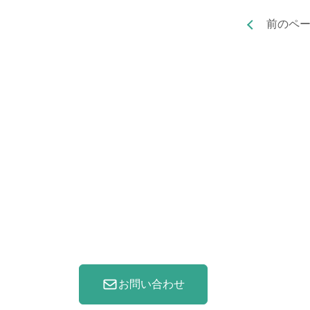
前のペ
〒069-8501
北海道江別市文京台緑町582番地
Tel. (011)388-4148
Fax. (011)386-1214
お問い合わせ