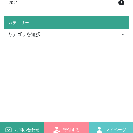
2021
8
カテゴリー
〒069-8501
北海道江別市文京台緑町582番地
Tel. (011)388-4148
Fax. (011)386-1214
© 2025 学校法人酪農学園創立100周年記念寄付事業
お問い合わせ
寄付する
マイページ