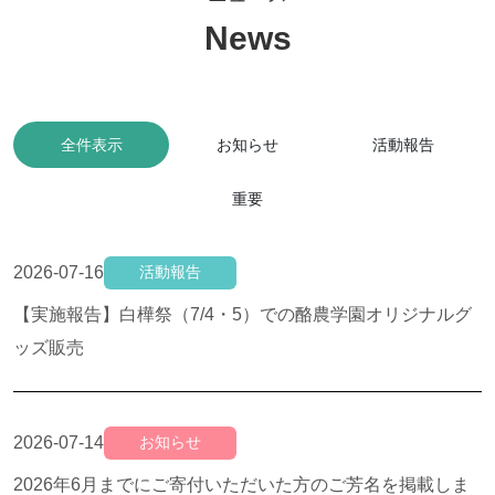
2025年度 学位記授与式の挙行に伴うグッズ販売のご案内
ショップ（大学編）を行いました。
した
2026-03-13
2025-01-24
2025-06-20
お知らせ
お知らせ
お知らせ
2026年2月までにご寄付いただいた方のご芳名を掲載しま
学生・生徒と企業と一緒に考える ”酪農学園グッズ” ワーク
2025年5月までにご寄付いただいた方のご芳名を掲載しま
全件表示
お知らせ
活動報告
した
ショップ（高校編）を行いました。
した
重要
2026-07-16
活動報告
【実施報告】白樺祭（7/4・5）での酪農学園オリジナルグ
ッズ販売
2026-07-14
お知らせ
2026年6月までにご寄付いただいた方のご芳名を掲載しま