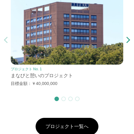
プロジェクト No. 1
プロジェ
まなびと憩いのプロジェクト
みど
⽬標⾦額：￥40,000,000
⽬標⾦
プロジェクト一覧へ