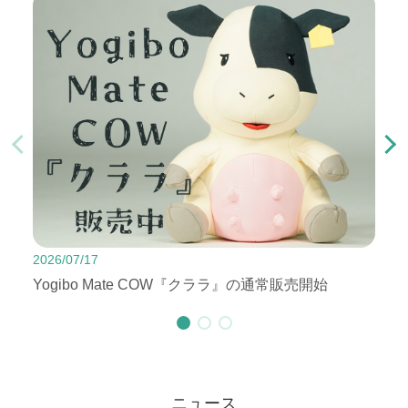
した
2026-07-16
2025-09-04
活動報告
お知らせ
2026-06-30
お知らせ
【実施報告】白樺祭（7/4・5）での酪農学園オリジナルグ
2025年8月までにご寄付いただいた方のご芳名を掲載しま
白樺祭（7/4・5）での酪農学園オリジナルグッズ販売会に
ッズ販売
した
ついて
2025-06-16
2025-08-18
お知らせ
お知らせ
2026-04-02
お知らせ
”酪農学園グッズ” ワークショップ発表会（高校編）を行い
2025年7月までにご寄付いただいた方のご芳名を掲載しま
2026/07/17
2026/
2026年度 入学式の挙行に伴うオリジナルグッズ販売のご案
ました。
した
Yogibo Mate COW『クララ』の通常販売開始
お詫
内
2025-02-03
2025-07-15
お知らせ
お知らせ
2026-03-17
お知らせ
学生・生徒と企業と一緒に考える ”酪農学園グッズ” ワーク
2025年6月までにご寄付いただいた方のご芳名を掲載しま
ニュース